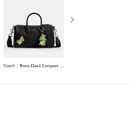
Coach | Brain Dead Compass Bag 25 With Darby Dino And Charm
Coach | Brain Dead Lane Messenger In Signature Nylon With Patches