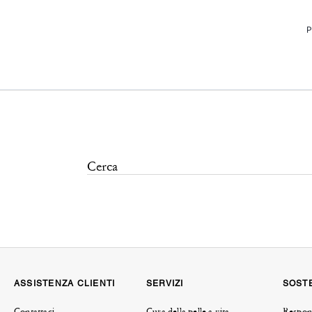
P
ASSISTENZA CLIENTI
SERVIZI
SOSTE
Contattaci
Cura della pelle a vita
Respons