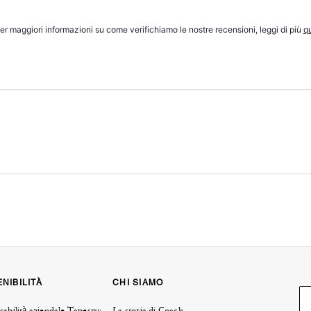
er maggiori informazioni su come verifichiamo le nostre recensioni, leggi di più
qu
NIBILITÀ
CHI SIAMO
abilità aziendale Tapestry
La storia di Coach