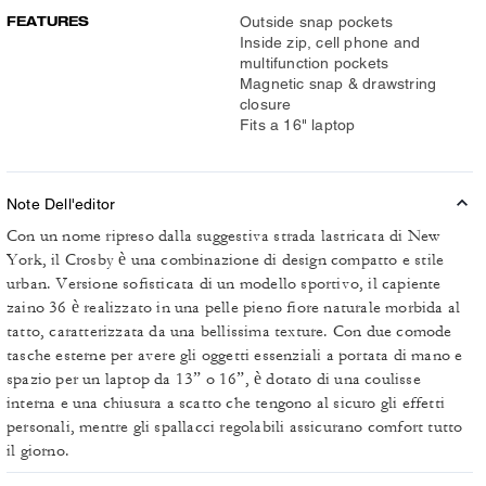
FEATURES
Outside snap pockets
Inside zip, cell phone and
multifunction pockets
Magnetic snap & drawstring
closure
Fits a 16" laptop
Note Dell'editor
Con un nome ripreso dalla suggestiva strada lastricata di New
York, il Crosby è una combinazione di design compatto e stile
urban. Versione sofisticata di un modello sportivo, il capiente
zaino 36 è realizzato in una pelle pieno fiore naturale morbida al
tatto, caratterizzata da una bellissima texture. Con due comode
tasche esterne per avere gli oggetti essenziali a portata di mano e
spazio per un laptop da 13” o 16”, è dotato di una coulisse
interna e una chiusura a scatto che tengono al sicuro gli effetti
personali, mentre gli spallacci regolabili assicurano comfort tutto
il giorno.