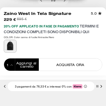
1
/
5
Zaino West In Tela Signature
5.0
229 €
695 €
TERMINI E
20% OFF APPLICATO IN FASE DI PAGAMENTO
CONDIZIONI COMPLETI SONO DISPONIBILI QUI
COLOR: Color canna di fucile/Antracite/Nero
Aggiungi al 
ACQUISTA ORA
carrello
ADDING TO
BAG
3 pagamenti da 76,33 € a interessi 0% con