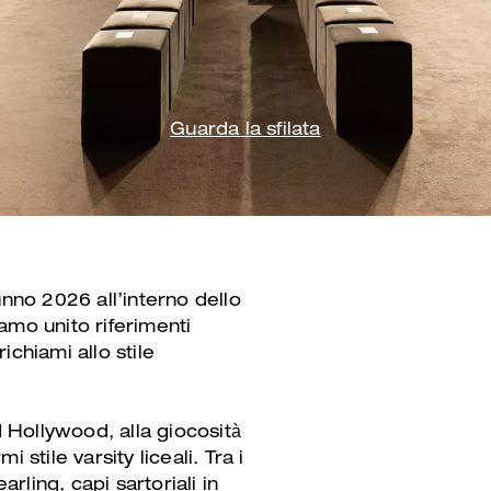
Guarda la sfilata
unno 2026 all’interno dello
amo unito riferimenti
ichiami allo stile
d Hollywood, alla giocosità
i stile varsity liceali. Tra i
rling, capi sartoriali in