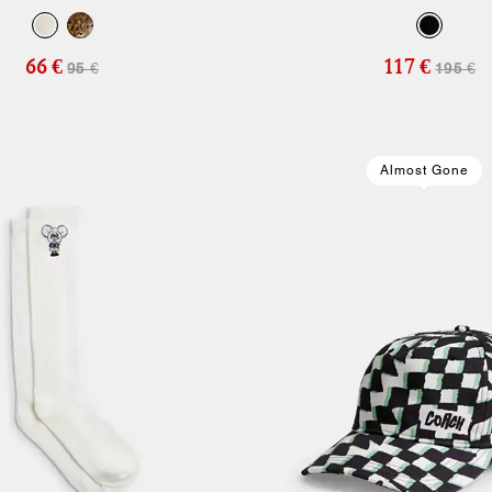
66 €
117 €
95 €
195 €
Almost Gone