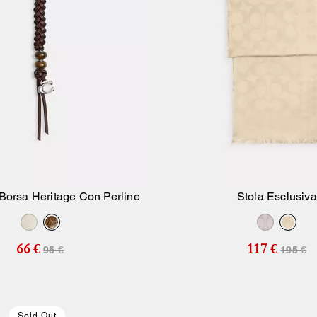
Borsa Heritage Con Perline
Stola Esclusiva
Aggiungi Al Carrello
Aggiungi Al Carr
66 €
117 €
95 €
195 €
Sold Out