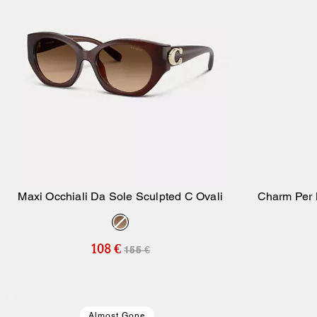
Maxi Occhiali Da Sole Sculpted C Ovali
Charm Per 
Aggiungi Al Carrello
108 €
155 €
Almost Gone