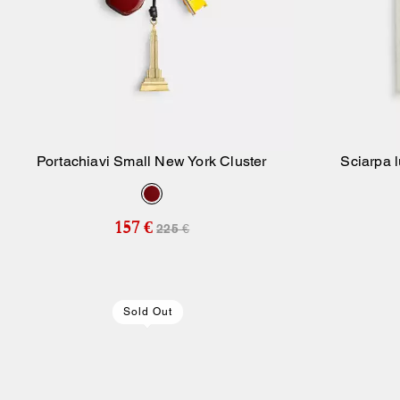
Portachiavi Small New York Cluster
Sciarpa l
Aggiungi Al Carrello
157 €
225 €
Sold Out