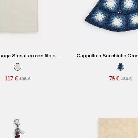
unga Signature con filato
Cappello a Secchiello Cro
Aggiungi Al Carrello
Aggiungi Al Carr
metallizzato
117 €
75 €
195 €
150 €