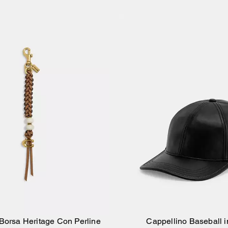
Borsa Heritage Con Perline
Cappellino Baseball i
Aggiungi Al Carrello
Aggiungi Al Carr