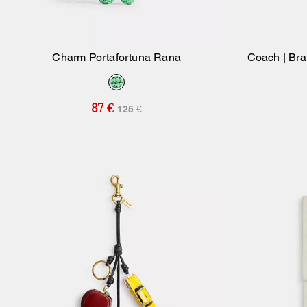
Charm Portafortuna Rana
Coach | Br
Aggiungi Al Carrello
87 €
125 €