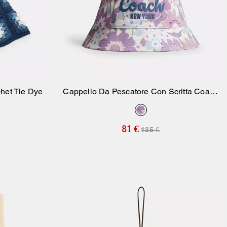
chet Tie Dye
Cappello Da Pescatore Con Scritta Coach
ello
Aggiungi Al Carrello
E Stampa Floreale
81 €
135 €