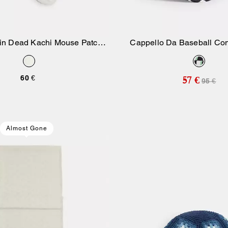
ain Dead Kachi Mouse Patch
Cappello Da Baseball Co
Aggiungi Al Carrello
Aggiungi Al Carr
Lace Socks
Scacchi Geometrica Ispira
60 €
57 €
95 €
Almost Gone