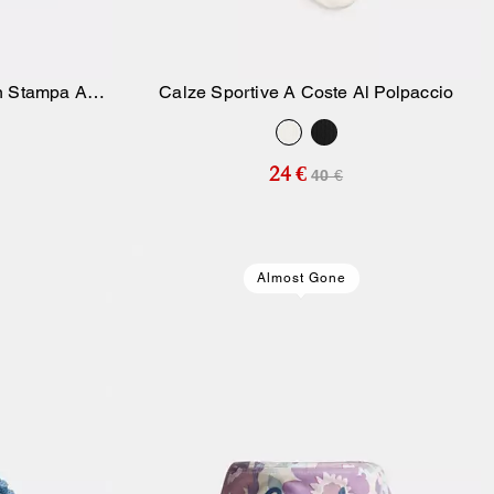
n Stampa A
Calze Sportive A Coste Al Polpaccio
ello
Aggiungi Al Carrello
ta Al Surf
24 €
40 €
Almost Gone