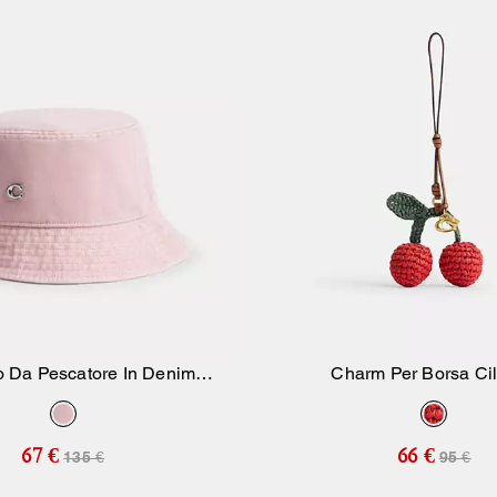
o Da Pescatore In Denim
Charm Per Borsa Cil
Aggiungi Al Carrello
Aggiungi Al Carr
Trapuntato
67 €
66 €
135 €
95 €