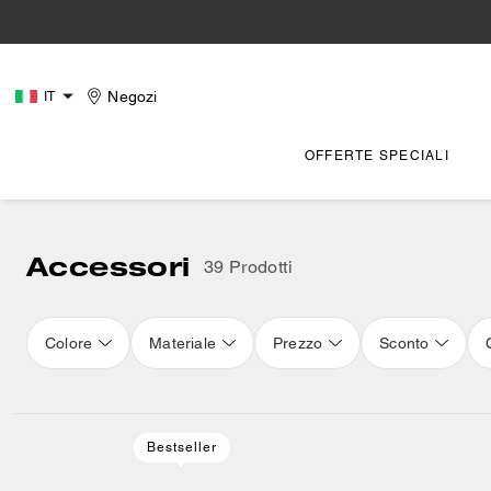
Negozi
IT
OFFERTE SPECIALI
Accessori
39 Prodotti
Colore
Materiale
Prezzo
Sconto
Loaded 16 more products, showing 48 items.
Bestseller