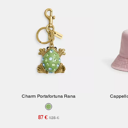
Charm Portafortuna Rana
Cappell
Aggiungi Al Carrello
87 €
125 €