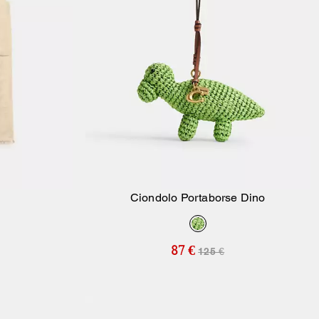
Ciondolo Portaborse Dino
ello
Aggiungi Al Carrello
87 €
125 €