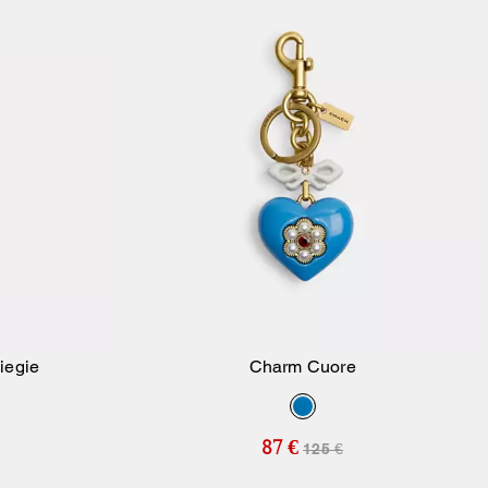
iegie
Charm Cuore
ello
Aggiungi Al Carrello
87 €
125 €