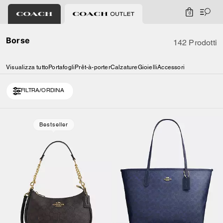
0
Borse
142 Prodotti
Visualizza tutto
Portafogli
Prêt-à-porter
Calzature
Gioielli
Accessori
FILTRA/ORDINA
Loaded 10 more products, showing 20 items.
Bestseller