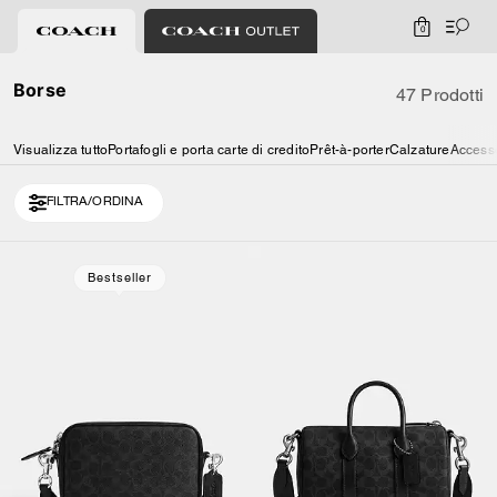
0
Borse
47 Prodotti
Visualizza tutto
Portafogli e porta carte di credito
Prêt-à-porter
Calzature
Access
FILTRA/ORDINA
Loaded 10 more products, showing 20 items.
Bestseller