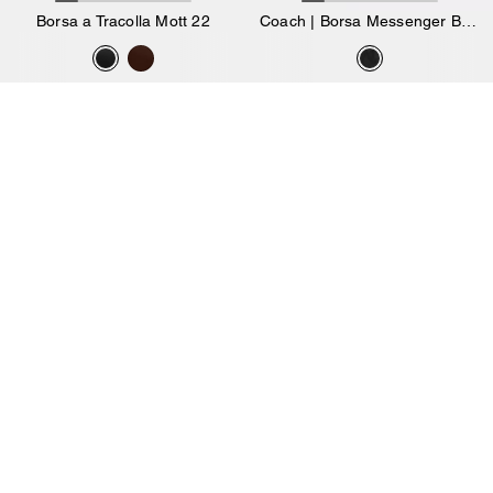
Borsa a Tracolla Mott 22
Coach | Borsa Messenger Brain Dead Lane In Nylon Signature Con Toppe
295 €
260 €
375 €
Aggiungi Al Carrello
Aggiungi Al Carrello