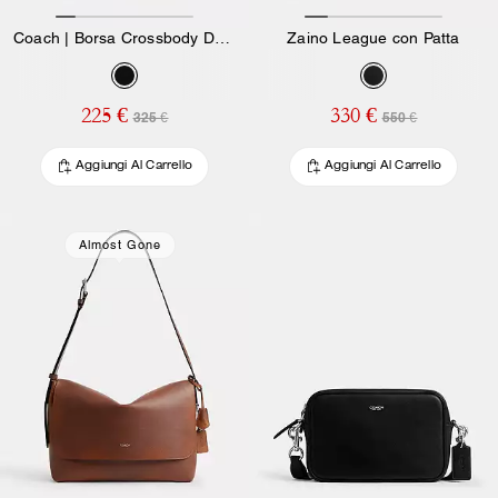
Coach | Borsa Crossbody Dakota Brain Dead In Nylon Signature Con Toppe
Zaino League con Patta
225 €
330 €
325 €
550 €
Aggiungi Al Carrello
Aggiungi Al Carrello
Almost Gone