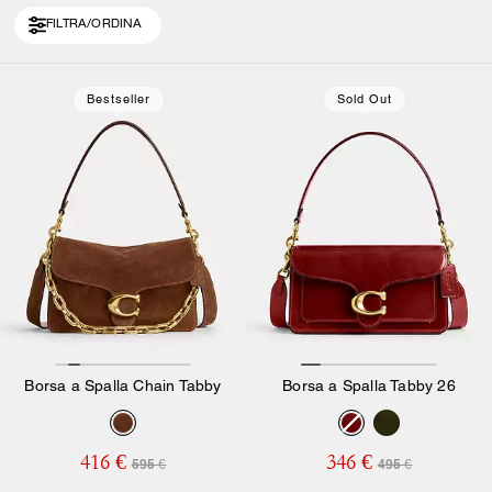
FILTRA/ORDINA
Loaded 10 more products, showing 20 items.
Bestseller
Sold Out
Borsa a Spalla Chain Tabby
Borsa a Spalla Tabby 26
416 €
346 €
595 €
495 €