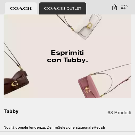
0
Esprimiti
con Tabby.
Tabby
68 Prodotti
Novità uomo
In tendenza: Denim
Selezione stagionale
Regali