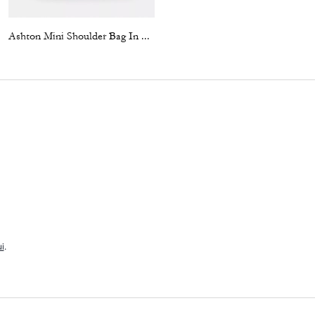
Ashton Mini Shoulder Bag In Signature Leather
Ashton Mini Shoulder Bag
i
.