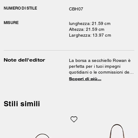
NUMERO DI STILE
CBH07
MISURE
lunghezza: 21.59 cm
Altezza: 21.59 cm
Larghezza: 13.97 cm
Note dell'editor
La borsa a secchiello Rowan è
perfetta per i tuoi impegni
quotidiani o le commissioni del
weekend. Realizzata in tela
Scopri di più…
Signature e pelle liscia, questa
borsa presenta un vano
centrale aperto e una pochette
con zip removibile per
Stili simili
organizzare al meglio i tuoi
oggetti. Indossala a spalla o a
tracolla grazie agli strap
staccabili.