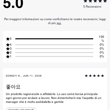
5.0
5
Recensioni
Per maggiori informazioni su come verifichiamo le nostre recensioni, leggi
di più
qui
.
100
5
%
4
0%
3
0%
2
0%
1
0%
SONGYI K., JUN 11, 2026
좋아요
Un prodotto ragionevole e affidabile. Lo uso come borsa principale
ogni giorno per andare a lavoro. Non dimenticherò mai l'aspetto di un
manager che è molto soddisfatto e gentile
Consiglia agli amici:
Si