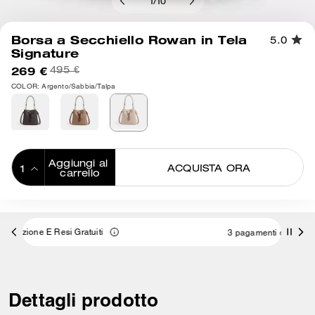
1
/
10
Borsa a Secchiello Rowan in Tela
5.0
Signature
269 €
495 €
COLOR: Argento/Sabbia/Talpa
Aggiungi al 
ACQUISTA ORA
carrello
ADDING TO
BAG
3 pagamenti da 89,66 € a interessi 0% con
Dettagli prodotto