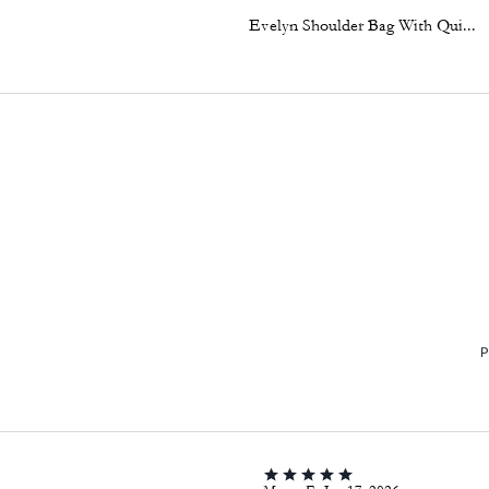
Evelyn Shoulder Bag With Quilting And Charm
P