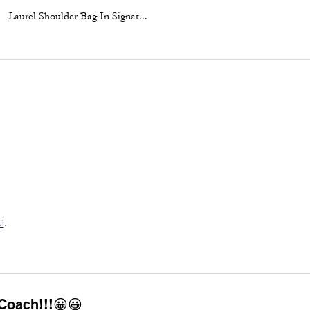
Laurel Shoulder Bag In Signature Canvas
Elodie Crossbody Bag 18 With Quilting
i
.
 Coach!!!😀😀