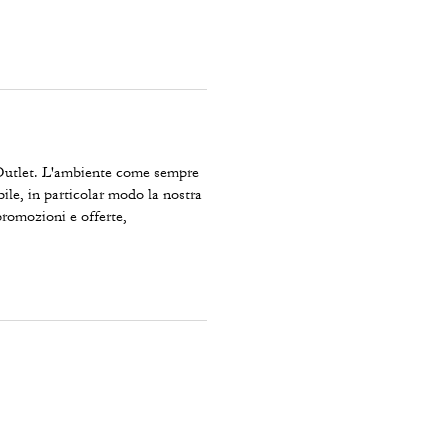
e Outlet. L'ambiente come sempre
bile, in particolar modo la nostra
romozioni e offerte,
i Shoulder Bag. Esperienza molto