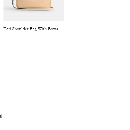
Teri Shoulder Bag With Bows
Emily Shoulder Bag In Signature Canvas
i
.