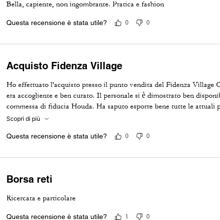
Bella, capiente, non ingombrante. Pratica e fashion
Questa recensione è stata utile?
0
0
Acquisto Fidenza Village
Ho effettuato l'acquisto presso il punto vendita del Fidenza Villag
era accogliente e ben curato. Il personale si è dimostrato ben disponi
commessa di fiducia Houda. Ha saputo esporre bene tutte le attuali p
supportanodci in modo impeccabile e gentile nell'acquisto della Ter
Scopri di più
positiva.
Questa recensione è stata utile?
0
0
Borsa reti
Ricercata e particolare
Questa recensione è stata utile?
1
0