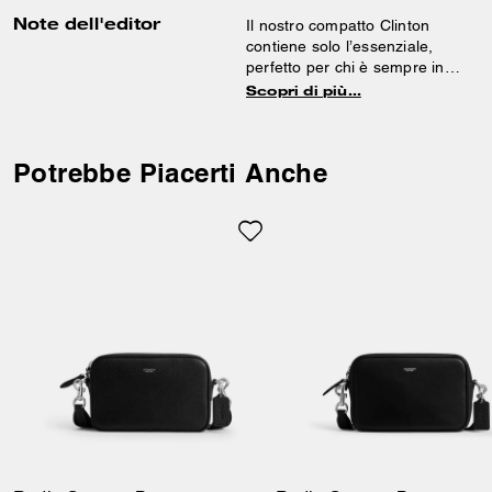
Note dell'editor
Il nostro compatto Clinton
contiene solo l’essenziale,
perfetto per chi è sempre in
movimento. Con spazio per
Scopri di più…
telefono, carte, contanti e altro,
indossa il design in morbida
pelle a grana con la tracolla
Potrebbe Piacerti Anche
staccabile per avere le mani
libere, oppure infilalo in una
borsa più grande per
un’organizzazione facile e
pratica.