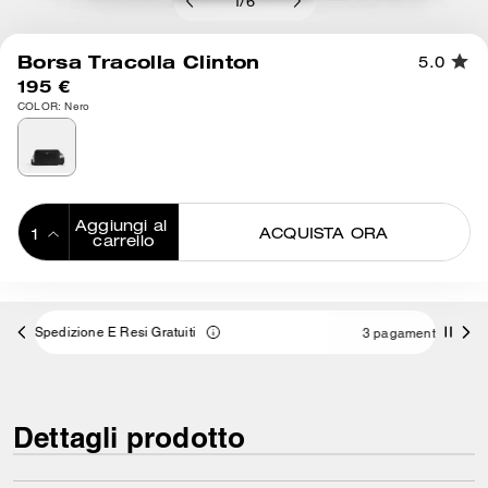
1
/
6
Borsa Tracolla Clinton
5.0
195 €
COLOR: Nero
Aggiungi al 
ACQUISTA ORA
carrello
ADDING TO
BAG
3 pagamenti da 65,00 € a interessi 0% con
Dettagli prodotto