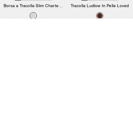
Borsa a Tracolla Slim Charter con Grafica Coach
Tracolla Ludlow In Pelle Loved
425 €
150 €
250 €
Aggiungi Al Carrello
Aggiungi Al Carrello