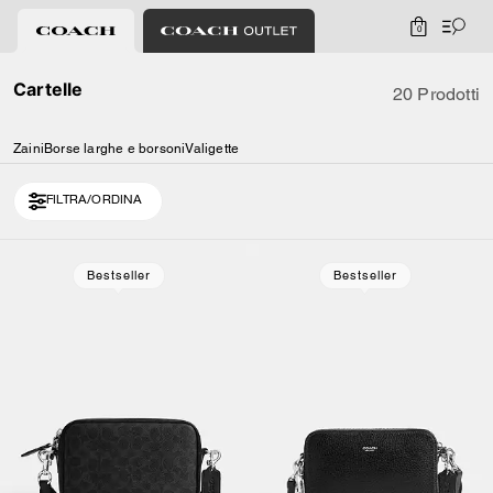
0
Cartelle
20 Prodotti
Zaini
Borse larghe e borsoni
Valigette
FILTRA/ORDINA
Loaded 10 more products, showing 20 items.
Bestseller
Bestseller