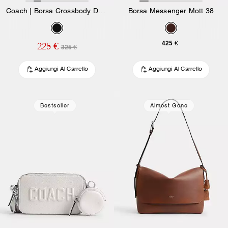
Coach | Borsa Crossbody Dakota Brain Dead In Nylon Signature Con Toppe
Borsa Messenger Mott 38
425 €
225 €
325 €
Aggiungi Al Carrello
Aggiungi Al Carrello
Bestseller
Almost Gone