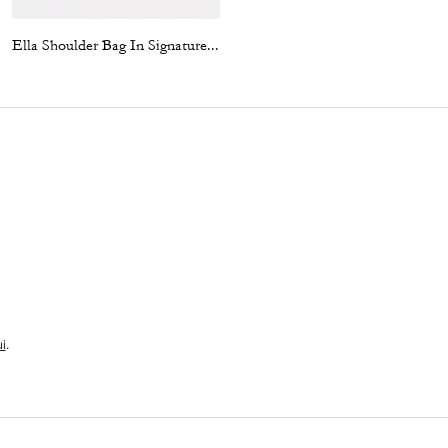
Ella Shoulder Bag In Signature Chenille
Ashton Bag
i
.