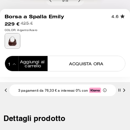
1
/
11
Borsa a Spalla Emily
4.6
229 €
425 €
COLOR: Argento/Acero
Aggiungi al 
ACQUISTA ORA
carrello
ADDING TO
BAG
3 pagamenti da 76,33 € a interessi 0% con
Dettagli prodotto