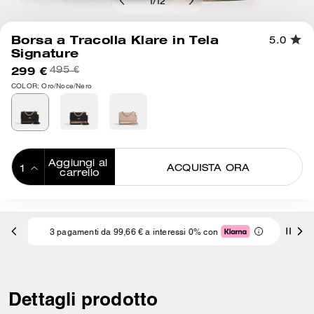
1
/
12
Borsa a Tracolla Klare in Tela
5.0
Signature
299 €
495 €
COLOR: Oro/Noce/Nero
Aggiungi al 
ACQUISTA ORA
carrello
ADDING TO
BAG
3 pagamenti da 99,66 € a interessi 0% con
Dettagli prodotto