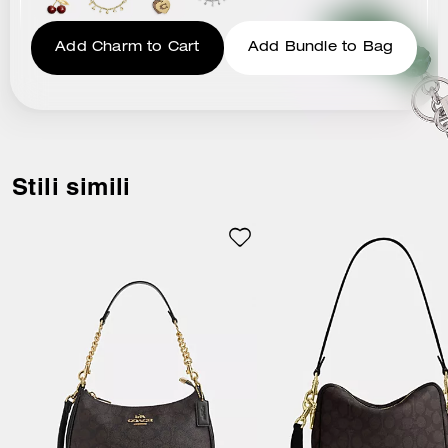
Add Charm to Cart
Add Bundle to Bag
Stili simili