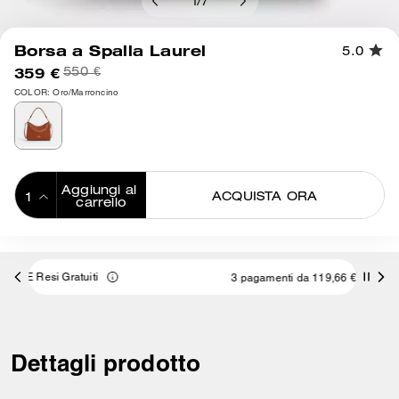
1
/
7
Borsa a Spalla Laurel
5.0
359 €
550 €
COLOR: Oro/Marroncino
Aggiungi al 
ACQUISTA ORA
carrello
ADDING TO
BAG
3 pagamenti da 119,66 € a interessi 0% con
Dettagli prodotto