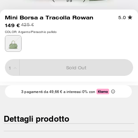
1
/
5
Mini Borsa a Tracolla Rowan
5.0
149 €
425 €
COLOR: Argento/Pistacchio pallido
Sold Out
3 pagamenti da 49,66 € a interessi 0% con
Dettagli prodotto