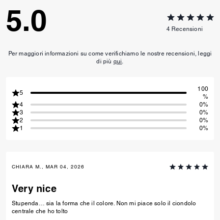
5.0
4
Recensioni
Per maggiori informazioni su come verifichiamo le nostre recensioni, leggi
di più
qui
.
100
5
%
4
0%
3
0%
2
0%
1
0%
CHIARA M., MAR 04, 2026
Very nice
Stupenda… sia la forma che il colore. Non mi piace solo il ciondolo
centrale che ho tolto