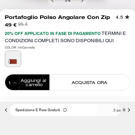
1
/
4
Portafoglio Polso Angolare Con Zip
4.5
49 €
95 €
TERMINI E
20% OFF APPLICATO IN FASE DI PAGAMENTO
CONDIZIONI COMPLETI SONO DISPONIBILI QUI
COLOR: Im/Cannella
Aggiungi al 
ACQUISTA ORA
carrello
ADDING TO
BAG
uiti
3 pagamenti da 16,33 € a interessi 0% con