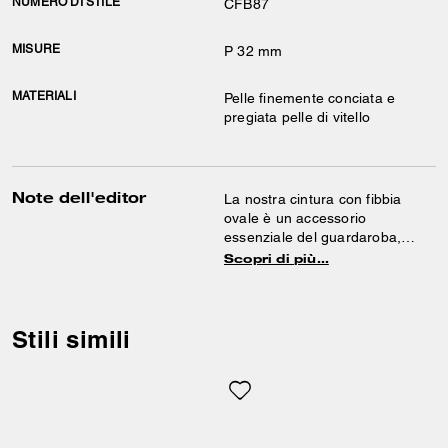
NUMERO DI STILE
CFB87
MISURE
P 32 mm
MATERIALI
Pelle finemente conciata e
pregiata pelle di vitello
Note dell'editor
La nostra cintura con fibbia
ovale è un accessorio
essenziale del guardaroba,
realizzato in pelle finemente
Scopri di più…
conciata morbida come burro.
Stili simili