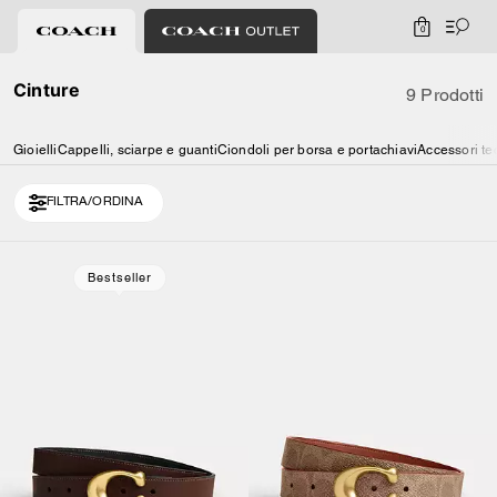
0
Cinture
9 Prodotti
Gioielli
Cappelli, sciarpe e guanti
Ciondoli per borsa e portachiavi
Accessori te
FILTRA/ORDINA
Bestseller