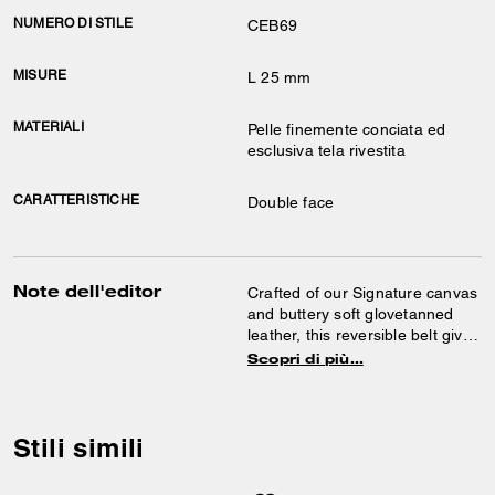
NUMERO DI STILE
CEB69
MISURE
L 25 mm
MATERIALI
Pelle finemente conciata ed
esclusiva tela rivestita
CARATTERISTICHE
Double face
Note dell'editor
Crafted of our Signature canvas
and buttery soft glovetanned
leather, this reversible belt gives
you two looks in one. It's
Scopri di più…
finished with our sculpted C
hardware for heritage style.
Stili simili