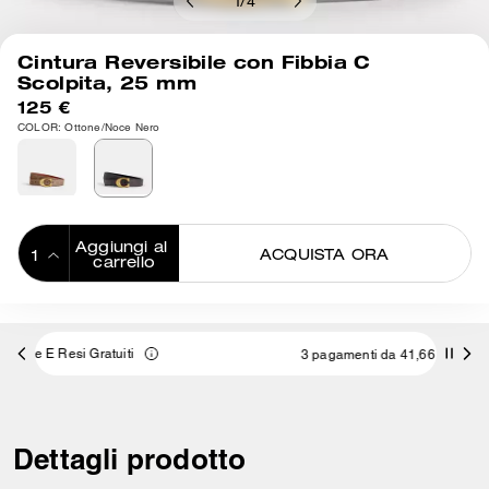
1
/
4
Cintura Reversibile con Fibbia C
Scolpita, 25 mm
125 €
COLOR: Ottone/Noce Nero
Aggiungi al 
ACQUISTA ORA
carrello
ADDING TO
BAG
3 pagamenti da 41,66 € a interessi 0% con
Dettagli prodotto