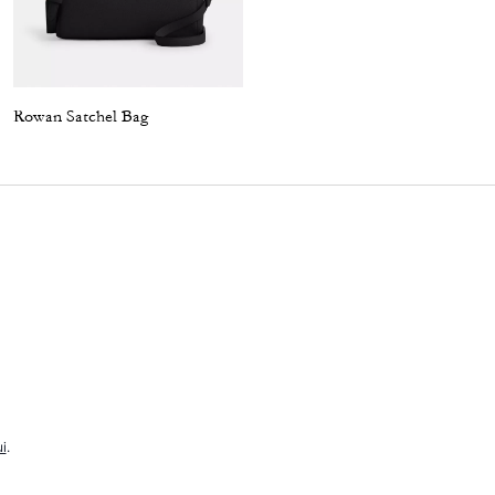
Rowan Satchel Bag
Mini Rowan Crossbody Bag In Blocked Signature Canvas
i
.