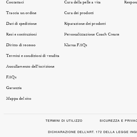
Contattaci
Cura della pelle a vita
Respons
Traccia un ordine
Cura dei prodotti
Dati di spedizione
Riparazione dei prodotti
Resi e sostituzioni
Personalizzazione Coach Create
Diritto di recesso
Klarna FAQs
Termini e condizioni di vendita
Annullamento dell'iscrizione
FAQs
Garanzia
Mappa del sito
TERMINI DI UTILIZZO
SICUREZZA E PRIVA
DICHIARAZIONE DELL’ART. 172 DELLA LEGGE IN