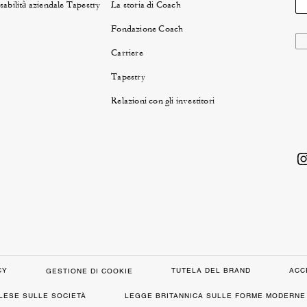
abilità aziendale Tapestry
La storia di Coach
Fondazione Coach
Carriere
Tapestry
Relazioni con gli investitori
CY
TUTELA DEL BRAND
ACC
GESTIONE DI COOKIE
GLESE SULLE SOCIETÀ
LEGGE BRITANNICA SULLE FORME MODERNE 