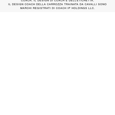
COACH, IL DESIGN DI COACH E DELL’ETICHETTA,
IL DESIGN COACH DELLA CARROZZA TRAINATA DA CAVALLI SONO
MARCHI REGISTRATI DI COACH IP HOLDINGS LLC.