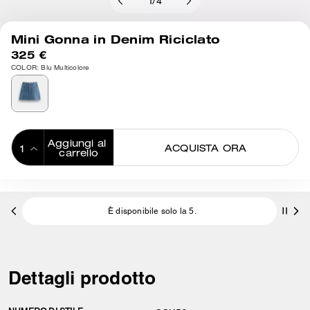
1
/
4
Mini Gonna in Denim Riciclato
325 €
COLOR: Blu Multicolore
Aggiungi al 
ACQUISTA ORA
carrello
ADDING TO
BAG
È disponibile solo la 5.
Dettagli prodotto