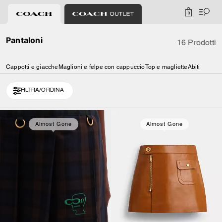
0
Pantaloni
16 Prodotti
Cappotti e giacche
Maglioni e felpe con cappuccio
Top e magliette
Abiti
FILTRA/ORDINA
Loaded 6 more products, showing 16 items.
Almost Gone
Almost Gone