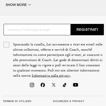
Parmi ces pièces, retrouvez des jupes de longueurs
SHOW MORE
différentes, en tricot structuré, tweed, cuir ou daim.
Plusieurs pantalons aux coupes sophistiquées sont
aussi proposés en denim, dont certains sont fabriqués à
partir de coton biologique ou de jean recyclé. La
collection comporte des modèles élégants et modernes,
REGISTRATI
reflétant le savoir-faire unique de la maison.
Spuntando la casella, Lei acconsente a ricevere email sulle
ultime collezioni, offerte e novità di Coach, nonché
informazioni su come partecipare agli eventi, ai concorsi o
alle promozioni di Coach. Lei gode di determinati diritti ai
sensi delle leggi in vigore e può revocare il Suo consenso
in qualsiasi momento. Può trovare ulteriori informazioni
nella nostra
Informativa sulla privacy
.
TERMINI DI UTILIZZO
SICUREZZA E PRIVACY