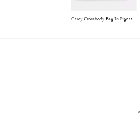
Carey Crossbody Bag In Signature Denim
P