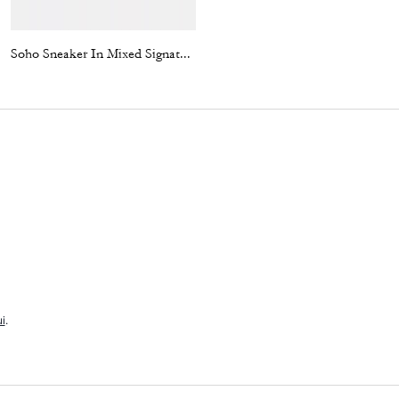
Soho Sneaker In Mixed Signature
Ashton Mini Shoulder Bag In Signature Leather
i
.