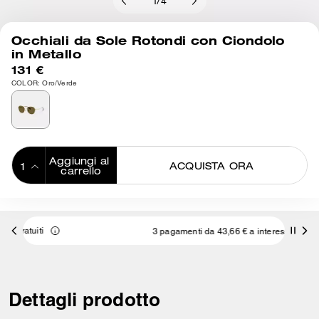
1
/
4
Occhiali da Sole Rotondi con Ciondolo
in Metallo
131 €
COLOR: Oro/Verde
Aggiungi al 
ACQUISTA ORA
carrello
ADDING TO
BAG
3 pagamenti da 43,66 € a interessi 0% con
Dettagli prodotto