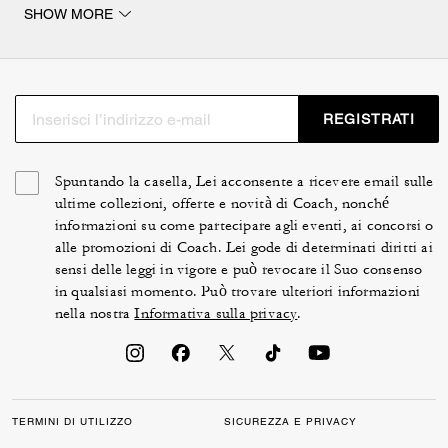
SHOW MORE
ou dans le style intemporel pilote. Les montures et les
verres sont proposés dans des teintes variées, pour
associer vos lunettes de soleil de luxe à votre tenue du
jour. Nos modèles reflètent avec perfection le savoir-
faire, la minutie et l'élégance de la maison, afin de vous
REGISTRATI
accompagner au quotidien.
Spuntando la casella, Lei acconsente a ricevere email sulle
ultime collezioni, offerte e novità di Coach, nonché
informazioni su come partecipare agli eventi, ai concorsi o
alle promozioni di Coach. Lei gode di determinati diritti ai
sensi delle leggi in vigore e può revocare il Suo consenso
in qualsiasi momento. Può trovare ulteriori informazioni
nella nostra
Informativa sulla privacy
.
TERMINI DI UTILIZZO
SICUREZZA E PRIVACY