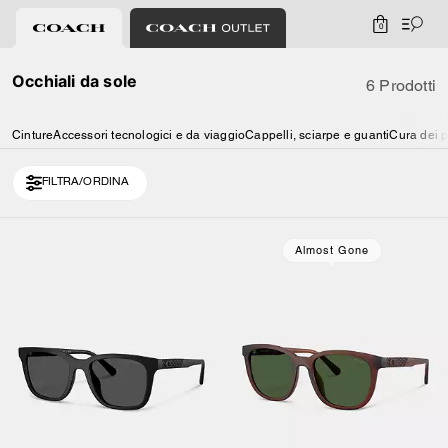
0
Occhiali da sole
6 Prodotti
Cinture
Accessori tecnologici e da viaggio
Cappelli, sciarpe e guanti
Cura dei p
FILTRA/ORDINA
Almost Gone