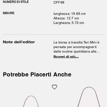
NUMERO DI STILE
CFF98
MISURE
lunghezza: 19.69 cm
Altezza: 12.7 cm
Larghezza: 5.72 cm
Note dell'editor
La borsa a tracolla Teri Mini è
pensata per accompagnarti
dalla routine quotidiana alle
serate fuori. Realizzata in suede
Scopri di più…
e pelle liscia, è dotata di due
fessure porta carte e di una
tasca interna con chiusura a
Potrebbe Piacerti Anche
scatto per un’organizzazione
semplice e pratica. Le tracolle
staccabili offrono diverse
possibilità di utilizzo.