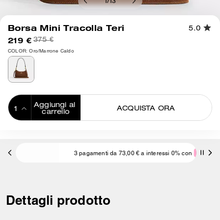
1
/
13
Borsa Mini Tracolla Teri
5.0
219 €
375 €
COLOR: Oro/Marrone Caldo
Aggiungi al 
ACQUISTA ORA
carrello
ADDING TO
BAG
3 pagamenti da 73,00 € a interessi 0% con
Dettagli prodotto