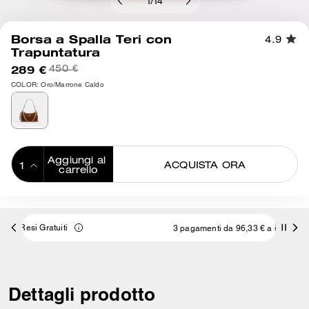
1
/
14
Borsa a Spalla Teri con
4.9
Trapuntatura
289 €
450 €
COLOR: Oro/Marrone Caldo
Aggiungi al 
ACQUISTA ORA
carrello
ADDING TO
BAG
3 pagamenti da 96,33 € a interessi 0% con
Dettagli prodotto