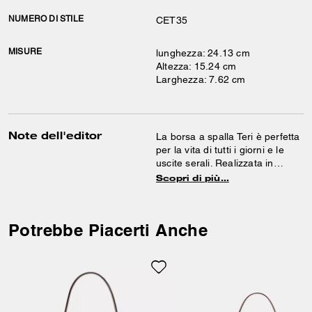
NUMERO DI STILE
CET35
MISURE
lunghezza: 24.13 cm
Altezza: 15.24 cm
Larghezza: 7.62 cm
Note dell'editor
La borsa a spalla Teri è perfetta
per la vita di tutti i giorni e le
uscite serali. Realizzata in
suede e pelle liscia, questa
Scopri di più…
borsa trapuntata è dotata di una
tasca interna multifunzione per
un’organizzazione semplice e
Potrebbe Piacerti Anche
pratica. Manici e tracolla
removibili offrono la massima
versatilità, da portare a spalla o
a tracolla.