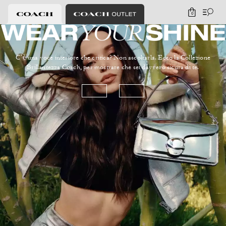
0
C’è una voce interiore che critica? Non ascoltarla. Ecco la Collezione
Brillantezza Coach, per mostrare che sei davvero sicura di te.