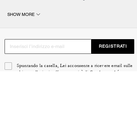
La sélection inclut des baskets, des mocassins, des
SHOW MORE
sandales, ainsi que des chaussures de sport pour
compléter votre tenue. Les différents modèles sont
fabriqués en cuir ou en toile exclusive, pour un look
intemporel et chic. Retrouvez le savoir-faire unique de la
maison dans nos paires de chaussures COACH
REGISTRATI
homme ; elles ont été pensées pour vous accompagner
dans toutes les situations.
Spuntando la casella, Lei acconsente a ricevere email sulle
ultime collezioni, offerte e novità di Coach, nonché
informazioni su come partecipare agli eventi, ai concorsi o
alle promozioni di Coach. Lei gode di determinati diritti ai
sensi delle leggi in vigore e può revocare il Suo consenso
in qualsiasi momento. Può trovare ulteriori informazioni
nella nostra
Informativa sulla privacy
.