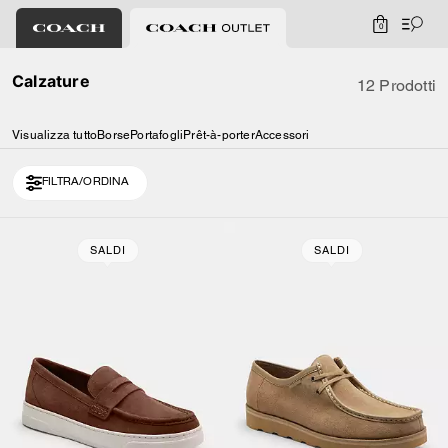
0
Calzature
12 Prodotti
Visualizza tutto
Borse
Portafogli
Prêt-à-porter
Accessori
FILTRA/ORDINA
Loaded 2 more products, showing 12 items.
SALDI
SALDI