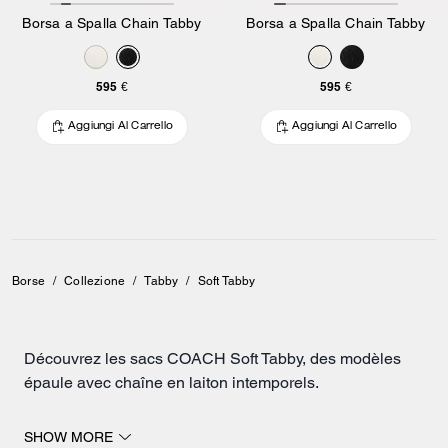
Borsa a Spalla Chain Tabby
Borsa a Spalla Chain Tabby
595 €
595 €
Aggiungi Al Carrello
Aggiungi Al Carrello
Borse
/
Collezione
/
Tabby
/
Soft Tabby
Découvrez les sacs COACH Soft Tabby, des modèles
épaule avec chaîne en laiton intemporels.
Cette collection de sacs de luxe inclut des modèles en
SHOW MORE
cuir grainé souple à l'éclat discret. Ces silhouettes