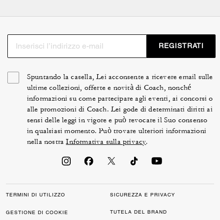
polyvalentes, couleur craie ou noire, sont dotées de trois
bandoulières amovibles, pour être portées selon l'envie.
Nos artisans ont conçu ces sacs épaule avec chaîne
pour vous accompagner dans toutes les situations de la
REGISTRATI
vie quotidienne et compléter vos tenues.
Spuntando la casella, Lei acconsente a ricevere email sulle
ultime collezioni, offerte e novità di Coach, nonché
informazioni su come partecipare agli eventi, ai concorsi o
alle promozioni di Coach. Lei gode di determinati diritti ai
sensi delle leggi in vigore e può revocare il Suo consenso
in qualsiasi momento. Può trovare ulteriori informazioni
nella nostra
Informativa sulla privacy
.
TERMINI DI UTILIZZO
SICUREZZA E PRIVACY
TUTELA DEL BRAND
GESTIONE DI COOKIE