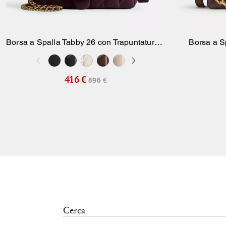
Borsa a Spalla Tabby 26 con Trapuntatura a
Borsa a S
Aggiungi Al Carrello
Cuscino
416 €
595 €