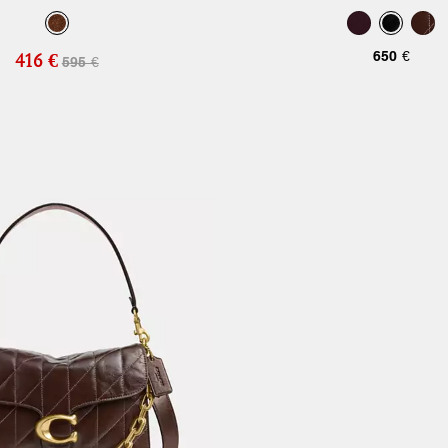
Trapuntatura
650 €
416 €
595 €