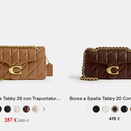
a Tabby 26 con Trapuntatura a
Borsa a Spalla Tabby 20 Con
Aggiungi Al Carrello
Aggiungi Al Carr
Cuscino
Pillow
475 €
357 €
595 €