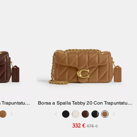
 Trapuntatura
Borsa a Spalla Tabby 20 Con Trapuntatura
ello
Aggiungi Al Carrello
Pillow
332 €
475 €