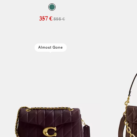
357 €
595 €
Almost Gone