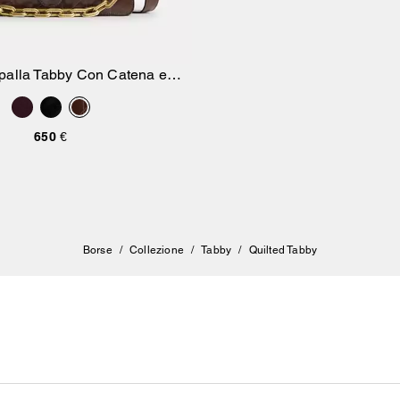
palla Tabby Con Catena e
Aggiungi Al Carrello
Trapuntatura
650 €
Borse
/
Collezione
/
Tabby
/
Quilted Tabby