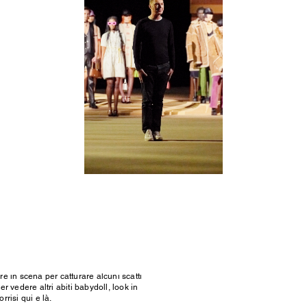
SCOPRI DI PIÙ
uario
tri capi preferiti, abbiamo invitato la
re in scena per catturare alcuni scatti
r vedere altri abiti babydoll, look in
orrisi qui e là.