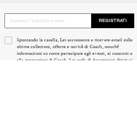
disponibles, dont les boucles à rouleau, boucles
harness et plaques COACH. Trouvez la ceinture en cuir
raffiné ou en toile exclusive qui vous accompagnera
REGISTRATI
avec élégance dans votre quotidien.
Spuntando la casella, Lei acconsente a ricevere email sulle
ultime collezioni, offerte e novità di Coach, nonché
informazioni su come partecipare agli eventi, ai concorsi o
alle promozioni di Coach. Lei gode di determinati diritti ai
sensi delle leggi in vigore e può revocare il Suo consenso
in qualsiasi momento. Può trovare ulteriori informazioni
nella nostra
Informativa sulla privacy
.
TERMINI DI UTILIZZO
SICUREZZA E PRIVACY
TUTELA DEL BRAND
GESTIONE DI COOKIE
ACCESSIBILITÀ
ASSISTENZA CLIENTI