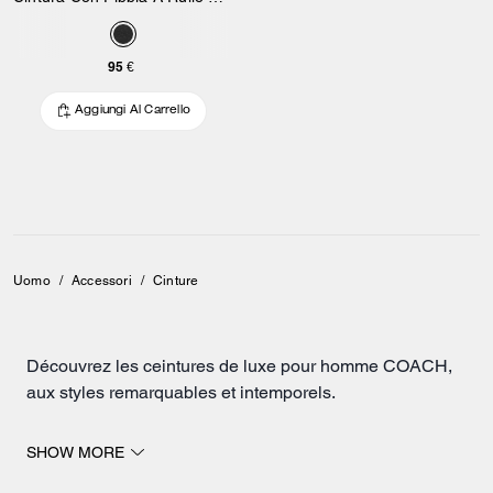
95 €
Aggiungi Al Carrello
Uomo
/
Accessori
/
Cinture
Découvrez les ceintures de luxe pour homme COACH,
aux styles remarquables et intemporels.
La collection inclut des modèles à couper sur mesure et
SHOW MORE
réversibles qui s'adaptent à votre taille et à vos tenues.
Plusieurs coloris et différents styles de boucles sont