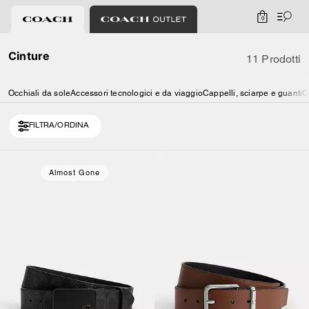
0
Cinture
11 Prodotti
Occhiali da sole
Accessori tecnologici e da viaggio
Cappelli, sciarpe e guanti
C
FILTRA/ORDINA
Loaded 1 more products, showing 11 items.
Almost Gone