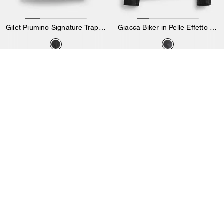
Gilet Piumino Signature Trapuntato In Poliestere Riciclato
Giacca Biker in Pelle Effetto Shrunken
295 €
626 €
895 €
Aggiungi Al Carrello
Aggiungi Al Carrello
Almost Gone
Almost Gone