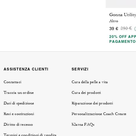
Gonna Utilit
Altro
Price 
to
250 €
39 €
20% OFF APP
PAGAMENTO
ASSISTENZA CLIENTI
SERVIZI
Contattaci
Cura della pelle a vita
Traccia un ordine
Cura dei prodotti
Dati di spedizione
Riparazione dei prodotti
Resi e sostituzioni
Personalizzazione Coach Create
Diritto di recesso
Klarna FAQs
Termini e condizioni di vendita