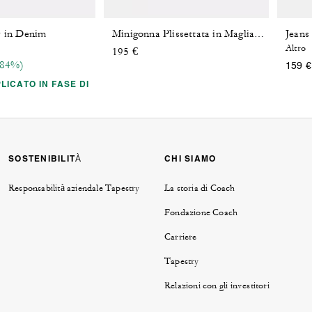
y in Denim
Jeans
Minigonna Plissettata in Maglia Signature
Altro
195 €
reduced from
(84%)
159 €
LICATO IN FASE DI
SOSTENIBILITÀ
CHI SIAMO
Responsabilità aziendale Tapestry
La storia di Coach
Fondazione Coach
Carriere
Tapestry
Relazioni con gli investitori