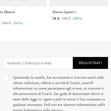
 in Denim
Shorts Sportivi
Price reduced from
to
180 €
(56%)
79 €
Price reduced from
to
350 €
(54%)
REGISTRATI
Spuntando la casella, Lei acconsente a ricevere email sulle
ultime collezioni, offerte e novità di Coach, nonché
informazioni su come partecipare agli eventi, ai concorsi o
alle promozioni di Coach. Lei gode di determinati diritti ai
sensi delle leggi in vigore e può revocare il Suo consenso in
qualsiasi momento. Può trovare ulteriori informazioni nella
nostra
Informativa sulla privacy
.