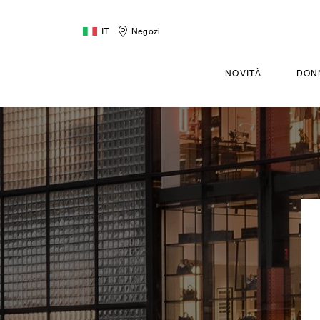
IT
Negozi
NOVITÀ
DON