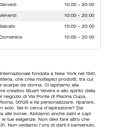
Giovedì
10:00
-
20:00
Venerdì
10:00
-
20:00
Sabato
10:00
-
20:00
Domenica
10:00
-
20:00
nternazionale fondata a New York nel 1941,
etteria, che crea molteplici prodotti, tra cui
 scarpe da donna. Ci ispiriamo alla
re creativo Stuart Vevers e allo spirito della
el negozio di Via Ponte di Piscina Cupa,
oma, 00128 e fai personalizzare, riparare,
 solo. Sei in cerca d'ispirazione? Dai
da alle borse. Abbiamo anche zaini e capi
 le tue esigenze. Non devi fare altro che
31. Non vediamo l'ora di darti il benvenuto.