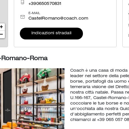
+390650570831
E-MAIL
CastelRomano@coach.com
+
Indicazioni stradali
−
el-Romano-Roma
Coach è una casa di moda i
leader nel settore della pell
borse, portafogli da uomo e
temeraria visione del Diretto
nostra città natale. Passa n
U.166-167, Castel-Romano-R
coccolare le tue borse e non
un'occhiata alla nostra Gui
d'abbigliamento perfetti per
chiamarci al +39 065 057 08